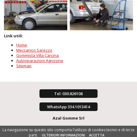
Link utili:
Home
Meccanico Sarezzo
Gommista Villa Carcina
Autoriparazioni Agnosine
Sitemap
Tel: 030.826108
WhatsApp 334.1013414
Azal Gomme Srl
La navigazione su questo sito comporta l'utilizzo di cookies tecnici e di terze
parti.
ULTERIORI INFORMAZIONI
ACCETTA