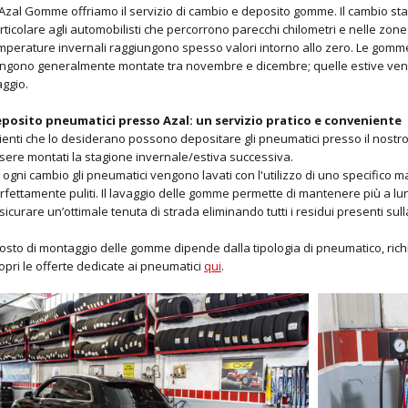
 Azal Gomme offriamo il servizio di cambio e deposito gomme. Il cambio stag
rticolare agli automobilisti che percorrono parecchi chilometri e nelle zone 
mperature invernali raggiungono spesso valori intorno allo zero. Le gomm
ngono generalmente montate tra novembre e dicembre; quelle estive ven
ggio.
posito pneumatici presso Azal: un servizio pratico e conveniente
clienti che lo desiderano possono depositare gli pneumatici presso il nostr
sere montati la stagione invernale/estiva successiva.
 ogni cambio gli pneumatici vengono lavati con l'utilizzo di uno specifico 
rfettamente puliti. Il lavaggio delle gomme permette di mantenere più a lung
sicurare un’ottimale tenuta di strada eliminando tutti i residui presenti su
 costo di montaggio delle gomme dipende dalla tipologia di pneumatico, ric
opri le offerte dedicate ai pneumatici
qui
.