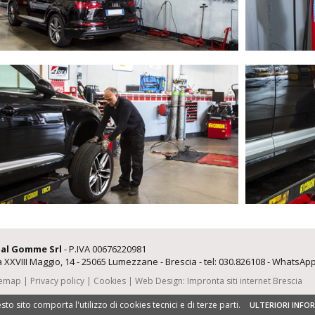
al Gomme Srl
- P.IVA 00676220981
a XXVIII Maggio, 14
-
25065
Lumezzane - Brescia
- tel:
030.826108
- WhatsAp
temap
|
Privacy policy
|
Cookies
| Web Design:
Impronta siti internet Brescia
to sito comporta l'utilizzo di cookies tecnici e di terze parti.
ULTERIORI INFO