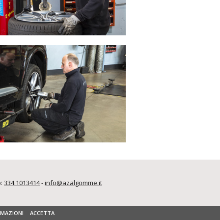
p:
334.1013414
-
info@azalgomme.it
RMAZIONI
ACCETTA