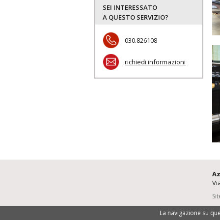
SEI INTERESSATO
A QUESTO SERVIZIO?
030.826108
richiedi informazioni
Az
Vi
Si
La navigazione su ques