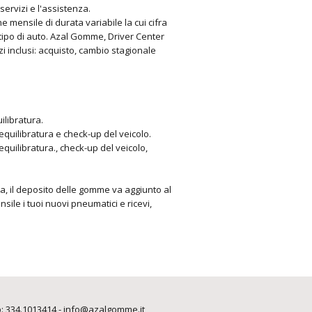
servizi e l'assistenza.
e mensile di durata variabile la cui cifra
al tipo di auto. Azal Gomme, Driver Center
izi inclusi: acquisto, cambio stagionale
ilibratura.
equilibratura e check-up del veicolo.
quilibratura., check-up del veicolo,
ta, il deposito delle gomme va aggiunto al
ile i tuoi nuovi pneumatici e ricevi,
p:
334.1013414
-
info@azalgomme.it