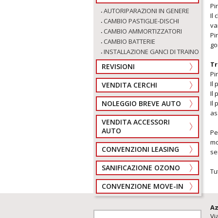
Pi
AUTORIPARAZIONI IN GENERE
Il
CAMBIO PASTIGLIE-DISCHI
va
CAMBIO AMMORTIZZATORI
Pi
CAMBIO BATTERIE
go
INSTALLAZIONE GANCI DI TRAINO
Tr
REVISIONI
Pi
Il
VENDITA CERCHI
Il
Il
NOLEGGIO BREVE AUTO
as
VENDITA ACCESSORI
AUTO
Pe
mo
CONVENZIONI LEASING
se
SANIFICAZIONE OZONO
Tu
CONVENZIONE MOVE-IN
Az
Vi