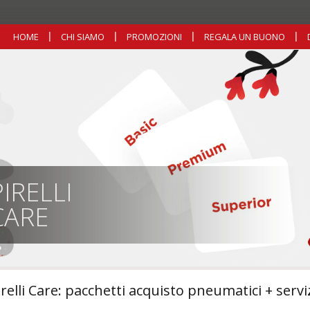
HOME
CHI SIAMO
PROMOZIONI
REGALA UN BUONO
PIRELLI
CARE
irelli Care: pacchetti acquisto pneumatici + servi