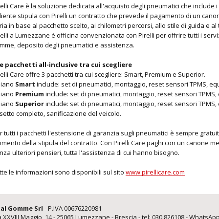
relli Care è la soluzione dedicata all'acquisto degli pneumatici che include i 
 cliente stipula con Pirelli un contratto che prevede il pagamento di un canon
ria in base al pacchetto scelto, ai chilometri percorsi, allo stile di guida e 
relli a Lumezzane è officina convenzionata con Pirelli per offrire tutti i serv
mme, deposito degli pneumatici e assistenza.
e pacchetti all-inclusive tra cui scegliere
relli Care offre 3 pacchetti tra cui scegliere: Smart, Premium e Superior.
 piano
Smart
include: set di pneumatici, montaggio, reset sensori TPMS, equ
 piano
Premium
include: set di pneumatici, montaggio, reset sensori TPMS, 
 piano
Superior
include: set di pneumatici, montaggio, reset sensori TPMS, e
setto completo, sanificazione del veicolo.
r tutti i pacchetti l'estensione di garanzia sugli pneumatici è sempre gratui
mento della stipula del contratto. Con Pirelli Care paghi con un canone mens
nza ulteriori pensieri, tutta l'assistenza di cui hanno bisogno.
tte le informazioni sono disponibili sul sito
www.pirellicare.com
al Gomme Srl
- P.IVA 00676220981
a XXVIII Maggio, 14
-
25065
Lumezzane - Brescia
- tel:
030.826108
- WhatsAp