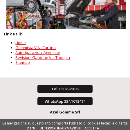
Link utili:
Home
Gommista Villa Carcina
Autoriparazioni Agnosine
Revisioni Gardone Val Trompia
Sitemap
Tel: 030.826108
WhatsApp 334.1013414
Azal Gomme Srl
La navigazione su questo sito comporta l'utilizzo di cookies tecnici e di terze
parti.
ULTERIORI INFORMAZIONI
ACCETTA