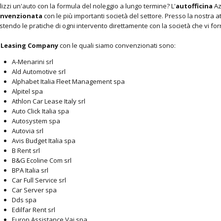
ilizzi un'auto con la formula del noleggio a lungo termine? L'
autofficina
Az
nvenzionata
con le più importanti società del settore. Presso la nostra at
stendo le pratiche di ogni intervento direttamente con la società che vi forn
e
Leasing Company
con le quali siamo convenzionati sono:
A-Menarini srl
Ald Automotive srl
Alphabet Italia Fleet Management spa
Alpitel spa
Athlon Car Lease Italy srl
Auto Click Italia spa
Autosystem spa
Autovia srl
Avis Budget Italia spa
B Rent srl
B&G Ecoline Com srl
BPA Italia srl
Car Full Service srl
Car Server spa
Dds spa
Edilfar Rent srl
Europ Assistance Vai spa