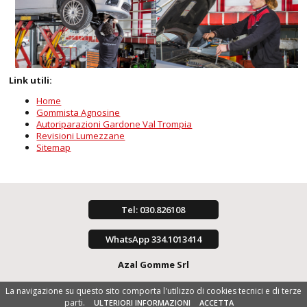
Link utili:
Home
Gommista Agnosine
Autoriparazioni Gardone Val Trompia
Revisioni Lumezzane
Sitemap
Tel: 030.826108
WhatsApp 334.1013414
Azal Gomme Srl
La navigazione su questo sito comporta l'utilizzo di cookies tecnici e di terze
parti.
ULTERIORI INFORMAZIONI
ACCETTA