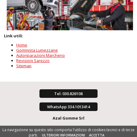
Link utili:
Home
Gommista Lumezzane
Autoriparazioni Marcheno
Revisioni Sarezzo
Sitemap
Tel: 030.826108
WhatsApp 334.1013414
Azal Gomme Srl
La navigazione su questo sito comporta l'utilizzo di cookies tecnici e di terze
parti.
ULTERIORI INFORMAZIONI
ACCETTA